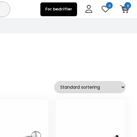
0
0
For bedrifter