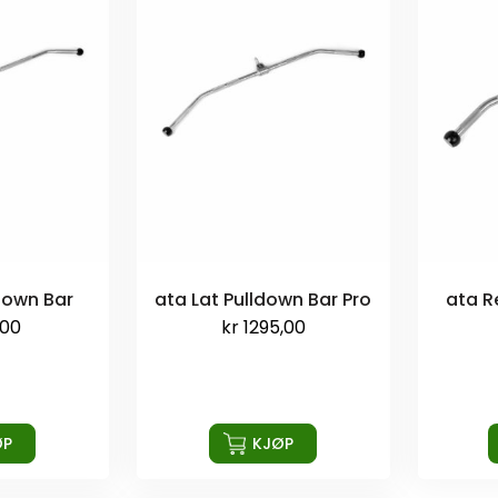
down Bar
ata Lat Pulldown Bar Pro
ata R
,00
kr
1295,00
ØP
KJØP