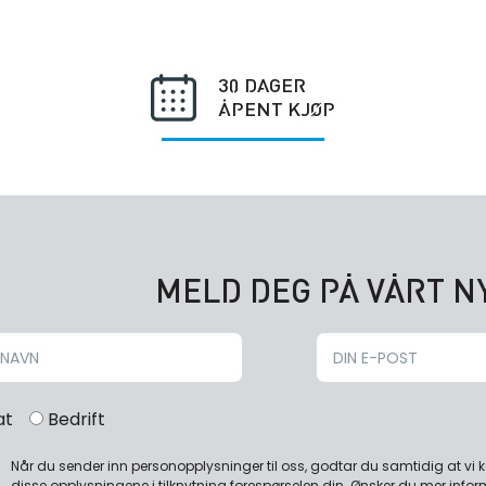
30 DAGER
ÅPENT KJØP
MELD DEG PÅ VÅRT 
at
Bedrift
Når du sender inn personopplysninger til oss, godtar du samtidig at vi
disse opplysningene i tilknytning forespørselen din. Ønsker du mer infor