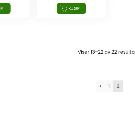
ER
KJØP
Viser 13–22 av 22 resulta
1
2