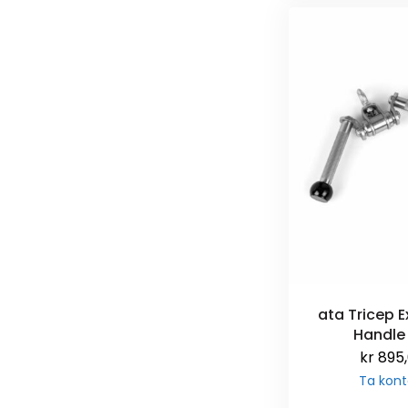
ata Tricep E
Handle
kr
895
Ta kont