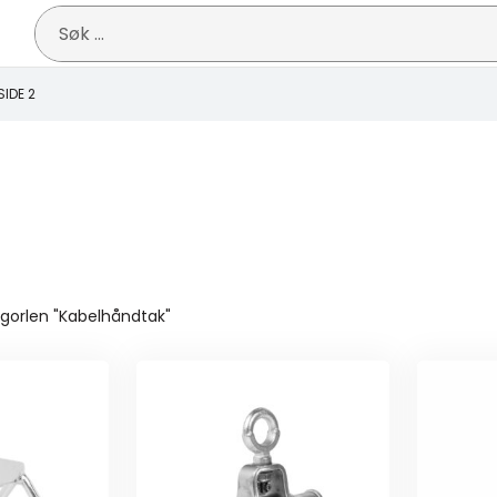
Søk
etter:
SIDE 2
egorlen "Kabelhåndtak"