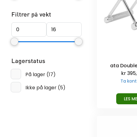
Filtrer på vekt
Lagerstatus
ata Doubl
kr
395
På lager
(
17
)
Ta kont
Ikke på lager
(
5
)
LES M