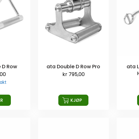
e D Row
ata Double D Row Pro
ata 
,00
kr
795,00
akt
ER
KJØP