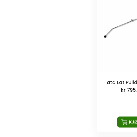
ata Lat Pull
kr
795
KJ