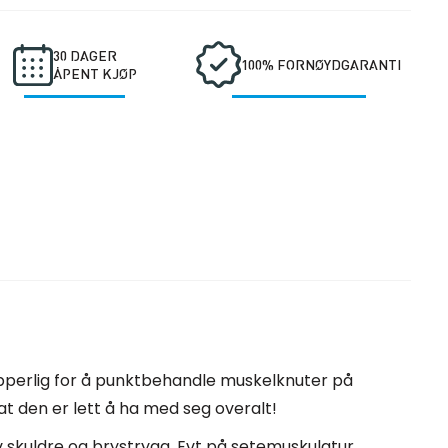
30 DAGER
100% FORNØYDGARANTI
ÅPENT KJØP
r ypperlig for å punktbehandle muskelknuter på
at den er lett å ha med seg overalt!
v skuldre og brystrygg. Evt på setemuskulatur