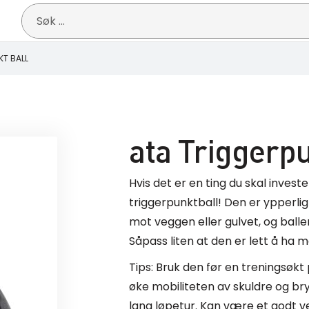
Søk
etter:
KT BALL
ata Triggerpu
Hvis det er en ting du skal investe
triggerpunktball! Den er ypperl
mot veggen eller gulvet, og balle
Såpass liten at den er lett å ha 
Tips: Bruk den før en treningsøk
øke mobiliteten av skuldre og br
lang løpetur. Kan være et godt v