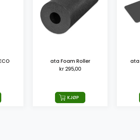
 ECO
ata Foam Roller
ata
kr
295,00
KJØP