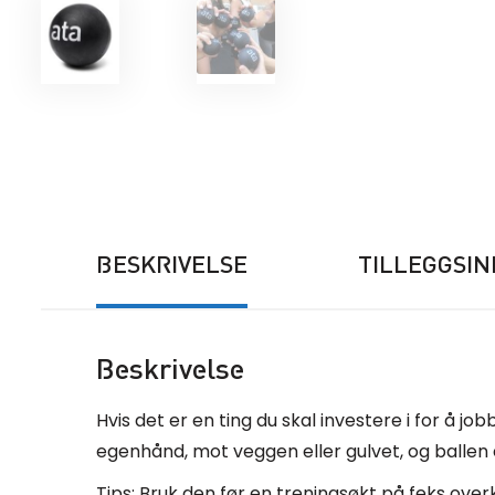
BESKRIVELSE
TILLEGGSI
Beskrivelse
Hvis det er en ting du skal investere i for å 
egenhånd, mot veggen eller gulvet, og ballen 
Tips: Bruk den før en treningsøkt på feks ove