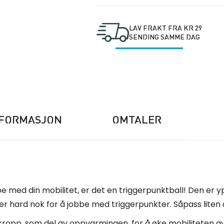
LAV FRAKT FRA KR 29
SENDING SAMME DAG
NFORMASJON
OMTALER
jobbe med din mobilitet, er det en triggerpunktball! Den e
er hard nok for å jobbe med triggerpunkter. Såpass liten 
rkropp, som del av oppvarmingen, for å øke mobiliteten a