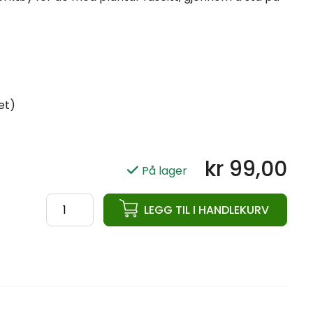
et)
kr
99,00
På lager
ata
LEGG TIL I HANDLEKURV
Triggerpunkt
Ball
antall