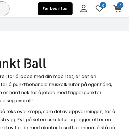
0
0
For bedrifter
nkt Ball
re i for å jobbe med din mobilitet, er det en
ig for å punktbehandle muskelknuter på egenhånd,
n er hard nok for å jobbe med triggerpunkter.
med seg overalt!
t på feks overkropp, som del av oppvarmingen, for å
ystrygg. Evt på setemuskulatur og legger etter en
erktøy for de med plantar fascitt, gjennom å stå på