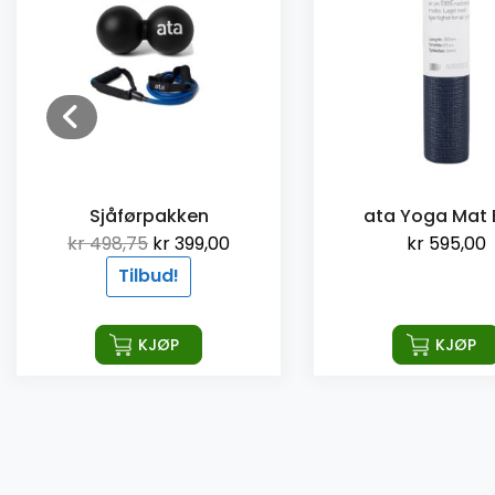
Sjåførpakken
ata Yoga Mat
Opprinnelig pris var: kr 498,75.
Nåværende pris er: kr 399,00.
kr
498,75
kr
399,00
kr
595,00
Tilbud!
KJØP
KJØP