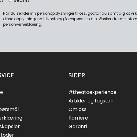
at
Bedrift
Når du sender inn personopplysninger til oss, godtar du samtidig at vi
disse opplysningene i tilknytning forespørselen din. Ønsker du mer infor
personvernerklæring
.
VICE
SIDER
ce
#theataexperience
Artikler og fagstoff
spørsmål
Om oss
erklæring
Karriere
skapsler
Garanti
etoder