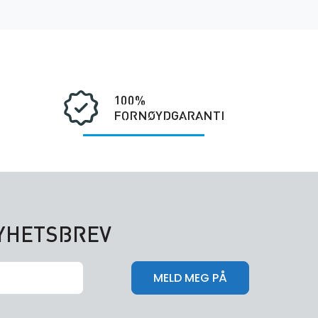
100%
FORNØYDGARANTI
NYHETSBREV