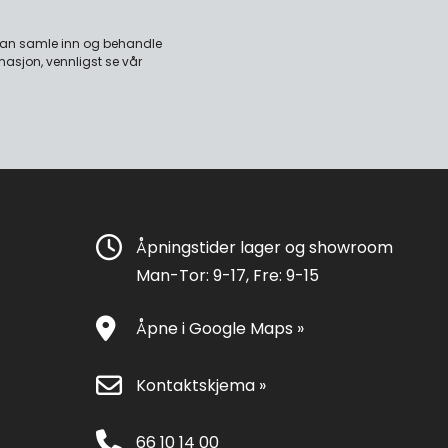
 kan samle inn og behandle
masjon, vennligst se vår
Åpningstider lager og showroom
Man-Tor: 9-17, Fre: 9-15
Åpne i Google Maps »
Kontaktskjema »
66 10 14 00