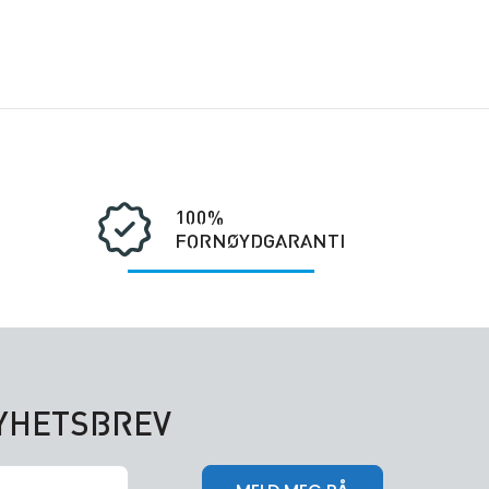
100%
FORNØYDGARANTI
NYHETSBREV