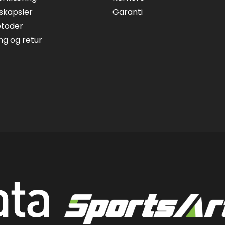
skapsler
Garanti
etoder
ing og retur