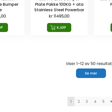
te Bumper
Plate Pakke 100KG + ata
e
Stainless Steel Powerbar
,00
kr
11495,00
ØP
KJØP
Viser 1–12 av 50 resulta
Se mer
1
2
3
4
5