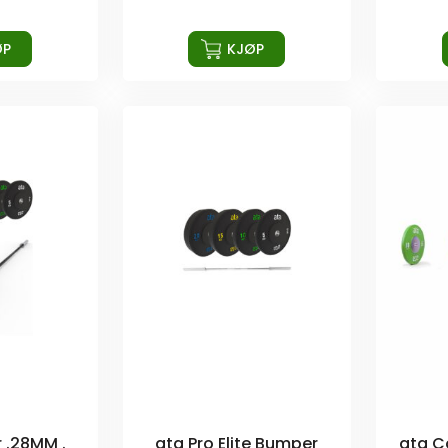
ØP
KJØP
 .28MM .
ata Pro Elite Bumper
ata C