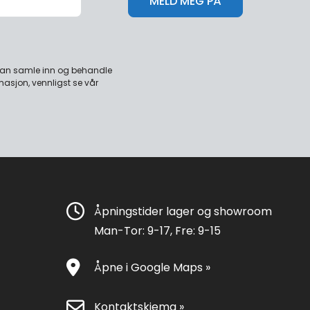
 kan samle inn og behandle
masjon, vennligst se vår
Åpningstider lager og showroom
Man-Tor: 9-17, Fre: 9-15
Åpne i Google Maps »
Kontaktskjema »