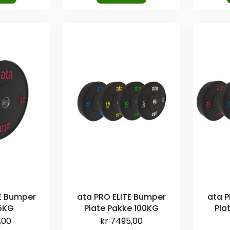
TE Bumper
ata PRO ELITE Bumper
ata P
25KG
Plate Pakke 100KG
Pla
,00
kr
7495,00