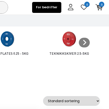
0
0
For bedrifter
PLATES 0.25 - 5KG
TEKNIKKSKIVER 2.5-5KG
W