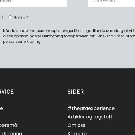
at
Bedrift
Når du sender inn personopplysninger til oss, godtar du samtidig at vi
disse opplysningene i tilknytning forespørselen din. Ønsker du mer infor
personvernerklæring
.
VICE
SIDER
ce
#theataexperience
Artikler og fagstoff
spørsmål
Om oss
erklæring
Karriere