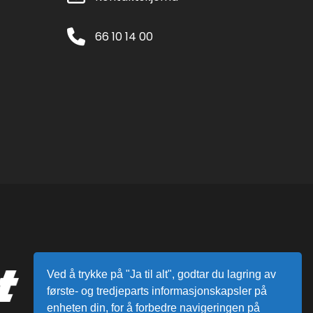
66 10 14 00
Ved å trykke på "Ja til alt", godtar du lagring av
første- og tredjeparts informasjonskapsler på
enheten din, for å forbedre navigeringen på