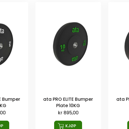
TE Bumper
ata PRO ELITE Bumper
ata P
5KG
Plate 10KG
,00
kr
895,00
ØP
KJØP