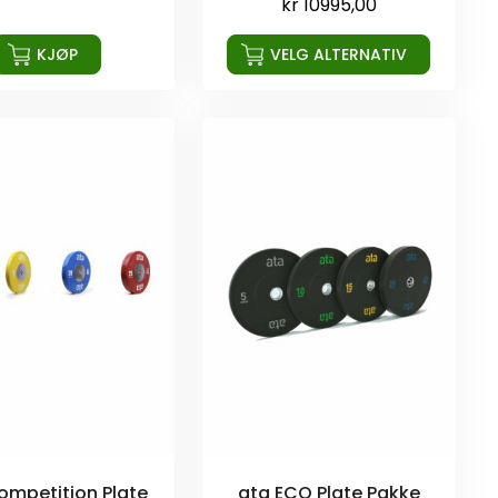
kr
10995,00
KJØP
VELG ALTERNATIV
ompetition Plate
ata ECO Plate Pakke