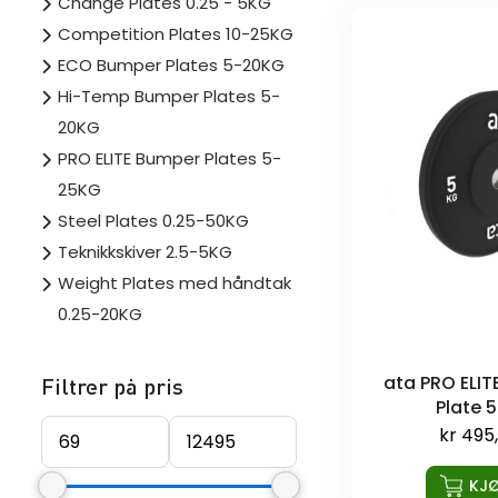
Change Plates 0.25 - 5KG
Competition Plates 10-25KG
ECO Bumper Plates 5-20KG
Hi-Temp Bumper Plates 5-
20KG
PRO ELITE Bumper Plates 5-
25KG
Steel Plates 0.25-50KG
Teknikkskiver 2.5-5KG
Weight Plates med håndtak
0.25-20KG
ata PRO ELI
Filtrer på pris
Plate 
kr
495
KJ