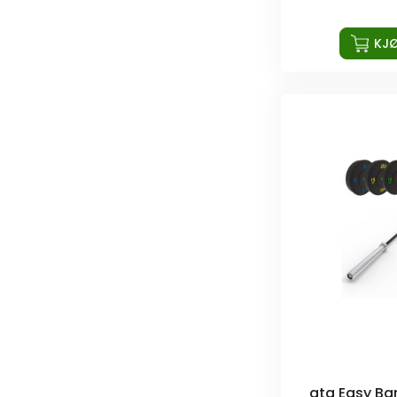
KJ
ata Easy Bar