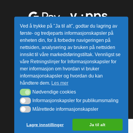
Ved å trykke på "Ja til alt", godtar du lagring av
første- og tredjeparts informasjonskapsler på
enheten din, for å forbedre navigeringen på
nettsiden, analysering av bruken på nettsiden
innsikt til våre markedsføringstiltak. Vennligst se
våre Retningslinjer for Informasjonskapsler for
mer informasjon om hvordan vi bruker
Alle varer sendes fra vårt lager i
informasjonskapsler og hvordan du kan
Norge
håndtere dem.
Les mer
Nødvendige cookies
ata Group AS © Alle rettigheter reservert.
Informasjonskapsler for publikumsmaling
Målrettede informasjonskapsler
Lagre innstillinger
Ja til alt