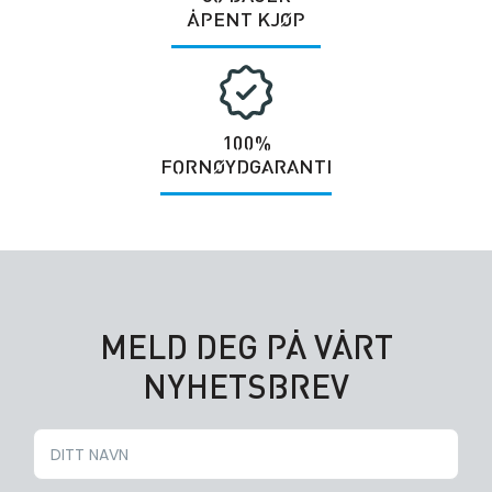
ÅPENT KJØP
100%
FORNØYDGARANTI
MELD DEG PÅ VÅRT
NYHETSBREV