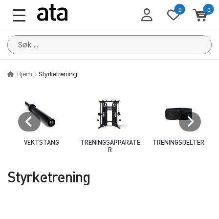
0
0
Søk
etter:
Hjem
Styrketrening
VEKTSTANG
TRENINGSAPPARATE
TRENINGSBELTER
R
Styrketrening