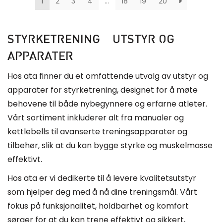
1
2
3
4
…
18
19
20
STYRKETRENING – UTSTYR OG
APPARATER
Hos ata finner du et omfattende utvalg av utstyr og
apparater for styrketrening, designet for å møte
behovene til både nybegynnere og erfarne atleter.
Vårt sortiment inkluderer alt fra manualer og
kettlebells til avanserte treningsapparater og
tilbehør, slik at du kan bygge styrke og muskelmasse
effektivt.
Hos ata er vi dedikerte til å levere kvalitetsutstyr
som hjelper deg med å nå dine treningsmål. Vårt
fokus på funksjonalitet, holdbarhet og komfort
sørger for at du kan trene effektivt og sikkert,