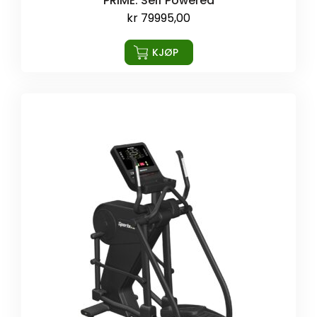
PRIME. Self Powered
kr
79995,00
KJØP