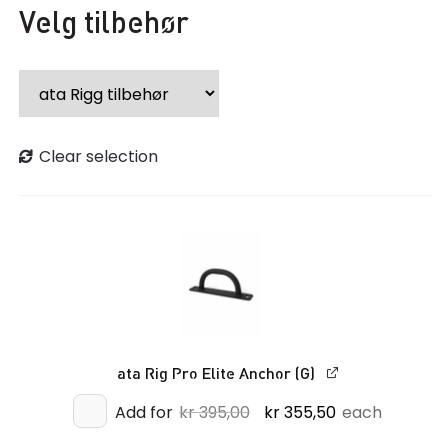
Velg tilbehør
Clear selection
ata Rig Pro Elite Anchor (G)
Opprinnelig
Nåværende
Add for
kr
395,00
kr
355,50
each
pris
pris
var:
er: