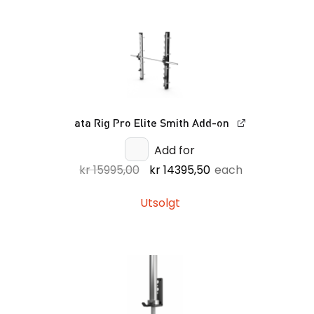
kr 45,00.
kr 40,50.
ata Rig Pro Elite Smith Add-on
Add for
Opprinnelig
Nåværende
kr
15995,00
kr
14395,50
each
pris
pris
var:
er:
Utsolgt
kr 15995,00.
kr 14395,50.