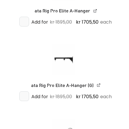
ata Rig Pro Elite A-Hanger
Opprinnelig
Nåværende
Add for
kr
1895,00
kr
1705,50
each
pris
pris
var:
er:
kr 1895,00.
kr 1705,50.
ata Rig Pro Elite A-Hanger (G)
Opprinnelig
Nåværende
Add for
kr
1895,00
kr
1705,50
each
pris
pris
var:
er:
kr 1895,00.
kr 1705,50.