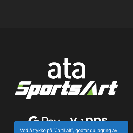
Ved å trykke på "Ja til alt", godtar du lagring av