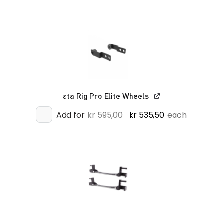
var:
er:
kr 1695,00.
kr 1525,50.
ata Rig Pro Elite Wheels
Opprinnelig
Nåværende
Add for
kr
595,00
kr
535,50
each
pris
pris
var:
er:
kr 595,00.
kr 535,50.