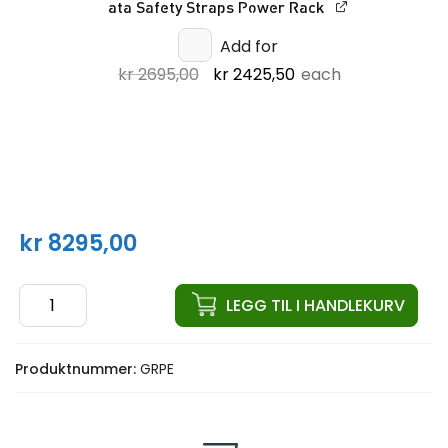
ata Safety Straps Power Rack
Add for
Opprinnelig
Nåværende
kr
2695,00
kr
2425,50
each
pris
pris
var:
er:
kr 2695,00.
kr 2425,50.
kr
8295,00
ata
LEGG TIL I HANDLEKURV
Garasje
Rigg
Produktnummer:
GRPE
PRO
ELITE
antall