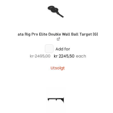
ata Rig Pro Elite Double Wall Ball Target (G)
Add for
Opprinnelig
Nåværende
kr
2495,00
kr
2245,50
each
pris
pris
var:
er:
Utsolgt
kr 2495,00.
kr 2245,50.