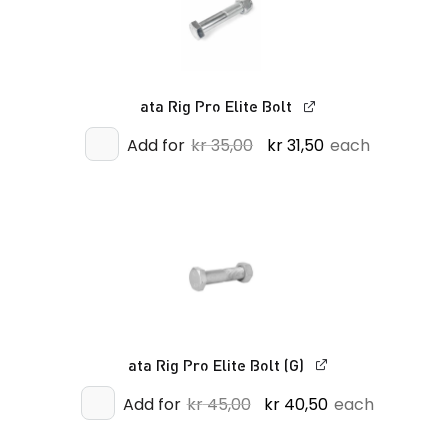
ata Rig Pro Elite Bolt
Opprinnelig
Nåværende
Add for
kr
35,00
kr
31,50
each
pris
pris
var:
er:
kr 35,00.
kr 31,50.
ata Rig Pro Elite Bolt (G)
Opprinnelig
Nåværende
Add for
kr
45,00
kr
40,50
each
pris
pris
var:
er: