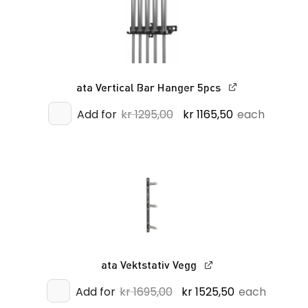
ata Vertical Bar Hanger 5pcs
Opprinnelig
Nåværende
Add for
kr
1295,00
kr
1165,50
each
pris
pris
var:
er:
kr 1295,00.
kr 1165,50.
ata Vektstativ Vegg
Opprinnelig
Nåværende
Add for
kr
1695,00
kr
1525,50
each
pris
pris