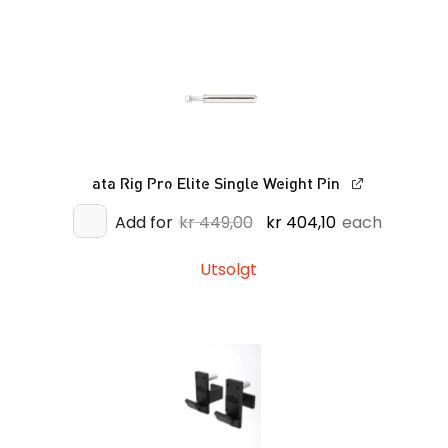
kr 395,00.
kr 355,50.
ata Rig Pro Elite Single Weight Pin
Opprinnelig
Nåværende
Add for
kr
449,00
kr
404,10
each
pris
pris
var:
er:
Utsolgt
kr 449,00.
kr 404,10.