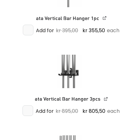
ata Vertical Bar Hanger 1pc
Opprinnelig
Nåværende
Add for
kr
395,00
kr
355,50
each
pris
pris
var:
er:
kr 395,00.
kr 355,50.
ata Vertical Bar Hanger 3pcs
Opprinnelig
Nåværende
Add for
kr
895,00
kr
805,50
each
pris
pris
var:
er:
kr 895,00.
kr 805,50.