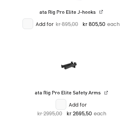
ata Rig Pro Elite J-hooks
Opprinnelig
Nåværende
Add for
kr
895,00
kr
805,50
each
pris
pris
var:
er:
kr 895,00.
kr 805,50.
ata Rig Pro Elite Safety Arms
Add for
Opprinnelig
Nåværende
kr
2995,00
kr
2695,50
each
pris
pris
var:
er:
kr 2995,00.
kr 2695,50.