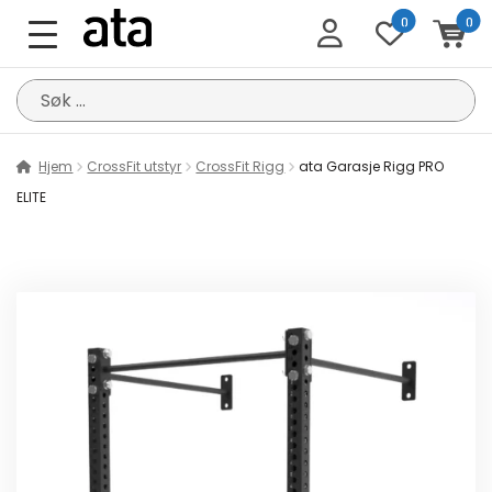
0
0
Søk
etter:
Hjem
CrossFit utstyr
CrossFit Rigg
ata Garasje Rigg PRO
ELITE