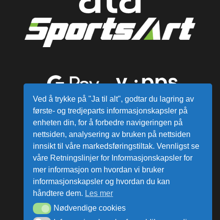
Ved å trykke på "Ja til alt", godtar du lagring av
første- og tredjeparts informasjonskapsler på
enheten din, for å forbedre navigeringen på
nettsiden, analysering av bruken på nettsiden
innsikt til våre markedsføringstiltak. Vennligst se
våre Retningslinjer for Informasjonskapsler for
mer informasjon om hvordan vi bruker
Alle varer sendes fra vårt lager i
informasjonskapsler og hvordan du kan
Norge
håndtere dem.
Les mer
Nødvendige cookies
ata Group AS © Alle rettigheter reservert.