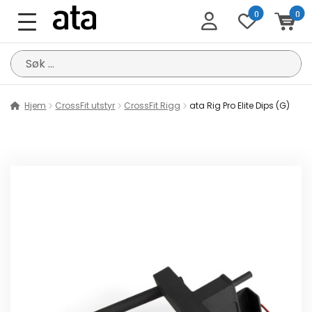
0
0
Søk
etter:
Hjem
CrossFit utstyr
CrossFit Rigg
ata Rig Pro Elite Dips (G)