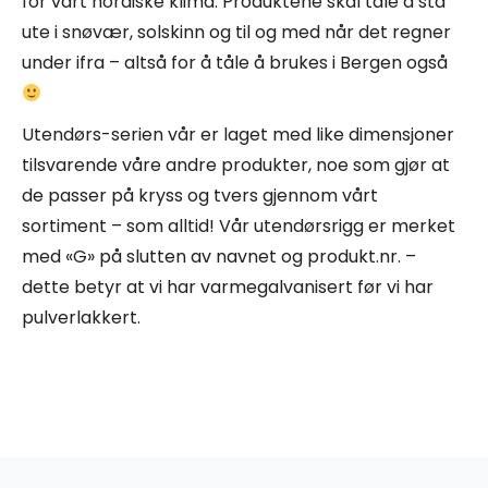
for vårt nordiske klima. Produktene skal tåle å stå
ute i snøvær, solskinn og til og med når det regner
under ifra – altså for å tåle å brukes i Bergen også
Utendørs-serien vår er laget med like dimensjoner
tilsvarende våre andre produkter, noe som gjør at
de passer på kryss og tvers gjennom vårt
sortiment – som alltid! Vår utendørsrigg er merket
med «G» på slutten av navnet og produkt.nr. –
dette betyr at vi har varmegalvanisert før vi har
pulverlakkert.