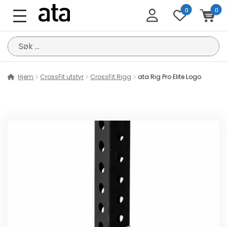
0
0
Søk
etter:
Hjem
CrossFit utstyr
CrossFit Rigg
ata Rig Pro Elite Logo