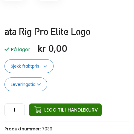
ata Rig Pro Elite Logo
kr
0,00
På lager
Sjekk fraktpris
Leveringstid
ata
LEGG TIL I HANDLEKURV
Rig
Pro
Produktnummer:
7039
Elite