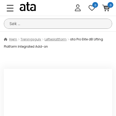
0
0
Søk
etter:
Hjem
Treningsgulv
Løfteplattform
ata Pro Elite dB Lifting
Platform Integrated Add-on