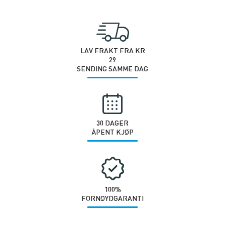
Lifting
Platform
Integrated
Add-
LAV FRAKT FRA KR
29
on
SENDING SAMME DAG
antall
30 DAGER
ÅPENT KJØP
100%
FORNØYDGARANTI