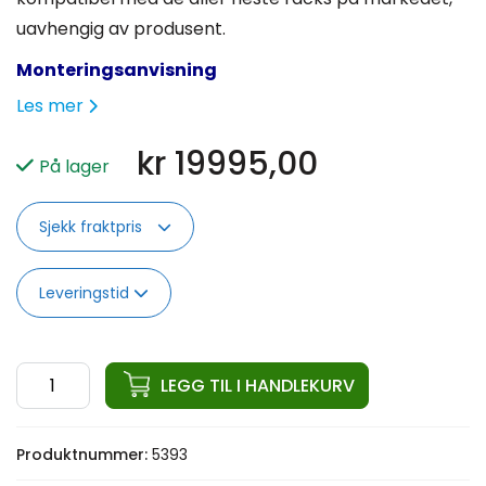
uavhengig av produsent.
Monteringsanvisning
Les mer
kr
19995,00
På lager
Sjekk fraktpris
Leveringstid
ata
LEGG TIL I HANDLEKURV
Pro
Elite
Produktnummer:
5393
dB