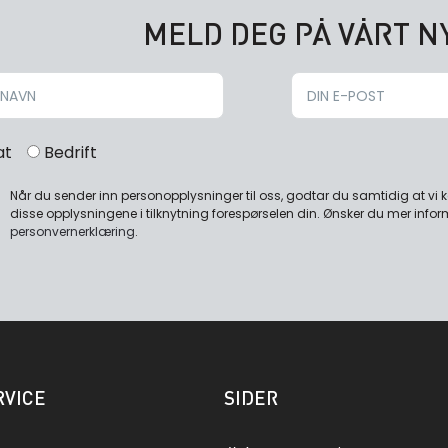
MELD DEG PÅ VÅRT 
at
Bedrift
Når du sender inn personopplysninger til oss, godtar du samtidig at vi
disse opplysningene i tilknytning forespørselen din. Ønsker du mer infor
personvernerklæring
.
VICE
SIDER