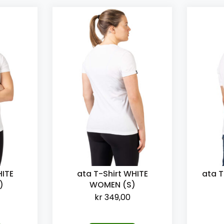
HITE
ata T-Shirt WHITE
ata T
)
WOMEN (S)
kr
349,00