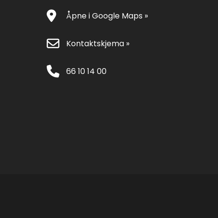
Åpne i Google Maps »
Kontaktskjema »
66 10 14 00