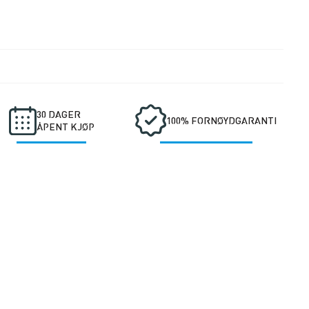
Shirt
BLACK
WOMEN
(S)
antall
30 DAGER
100% FORNØYDGARANTI
ÅPENT KJØP