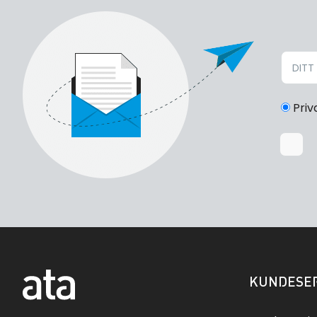
Priv
KUNDESER