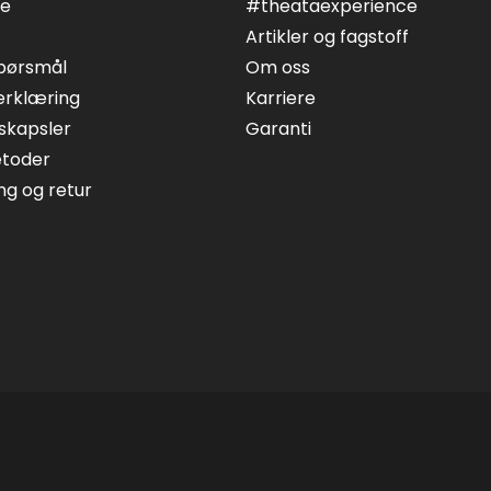
ce
#theataexperience
Artikler og fagstoff
spørsmål
Om oss
erklæring
Karriere
skapsler
Garanti
etoder
ing og retur