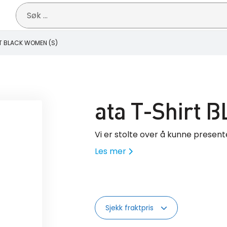
Søk
etter:
T BLACK WOMEN (S)
ata T-Shirt
Vi er stolte over å kunne present
Les mer
Sjekk fraktpris