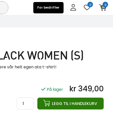
0
0
For bedrifter
 BLACK WOMEN (S)
ere vår helt egen ata t-shirt!
kr
349,00
På lager
ata
LEGG TIL I HANDLEKURV
T-