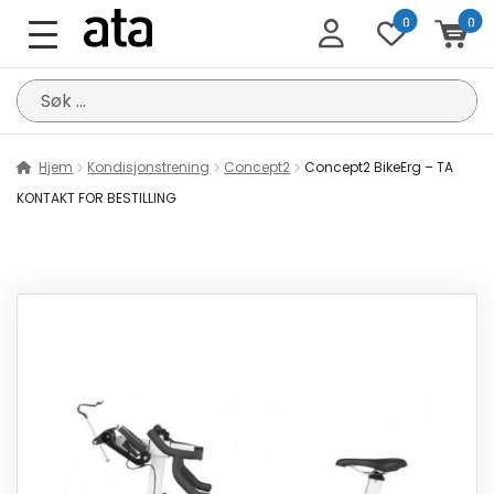
0
0
Søk
etter:
Hjem
Kondisjonstrening
Concept2
Concept2 BikeErg – TA
KONTAKT FOR BESTILLING