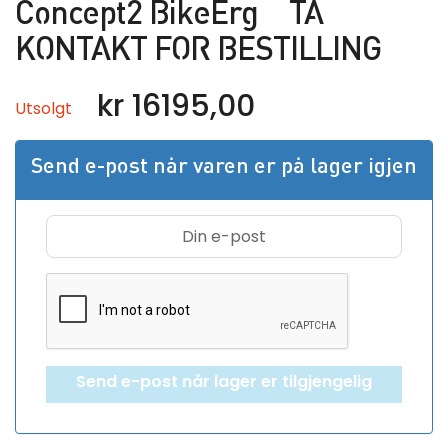
Concept2 BikeErg – TA
KONTAKT FOR BESTILLING
kr
16195,00
Utsolgt
Send e-post når varen er på lager igjen
Send e-post når lager er tilgjengelig