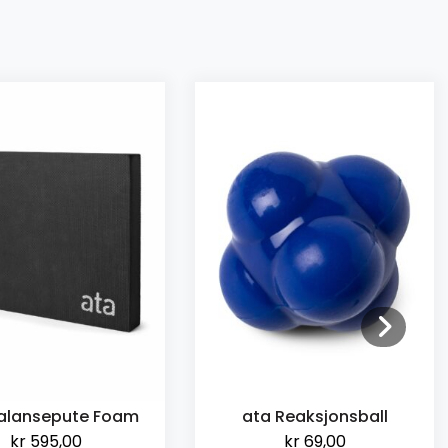
 Reaksjonsball
ata Hand Stand Walk
Ramp
kr
69,00