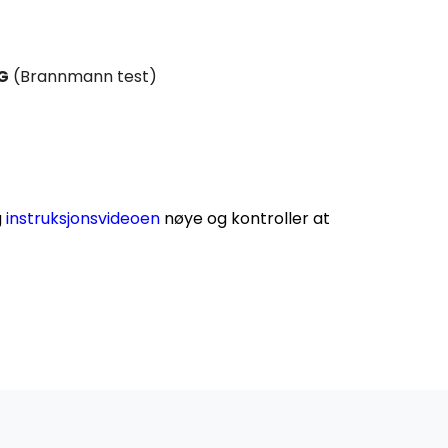
G
(Brannmann test)
g
instruksjonsvideoen
nøye og kontroller at