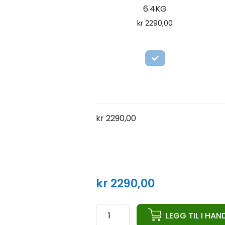
6.4KG
kr
2290,00
kr
2290,00
kr
2290,00
ata
LEGG TIL I HA
Pro