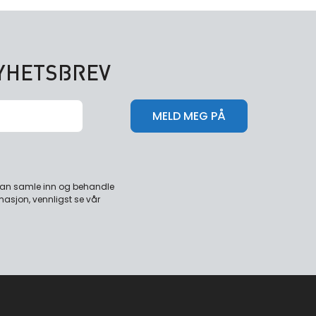
NYHETSBREV
 kan samle inn og behandle
masjon, vennligst se vår