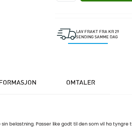
Elite
Tactical
Vest
antall
LAV FRAKT FRA KR 29
SENDING SAMME DAG
NFORMASJON
OMTALER
in belastning. Passer like godt til den som vil ha tyngre