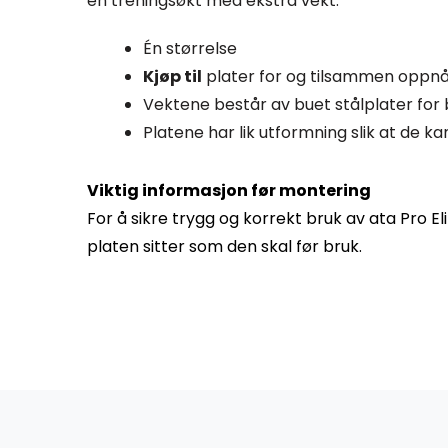
en treningsøkt med ekstra vekt.
Én størrelse
Kjøp til
plater for og tilsammen oppn
Vektene består av buet stålplater fo
Platene har lik utformning slik at de 
Viktig informasjon før montering
For å sikre trygg og korrekt bruk av ata Pro E
platen sitter som den skal før bruk.