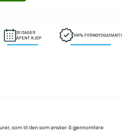
30 DAGER
100% FORNØYDGARANTI
ÅPENT KJØP
 turer, som til den som ønsker å gjennomføre