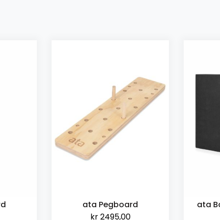
rd
ata Balansepute Foam
ata
kr
595,00