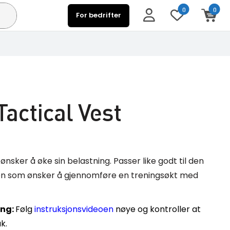
0
0
For bedrifter
Tactical Vest
nsker å øke sin belastning. Passer like godt til den
 den som ønsker å gjennomføre en treningsøkt med
ing:
Følg
instruksjonsvideoen
nøye og kontroller at
uk.