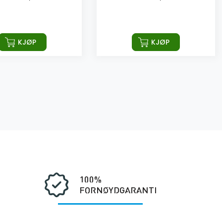
kr
11495,00
KJØP
KJØP
100%
FORNØYDGARANTI