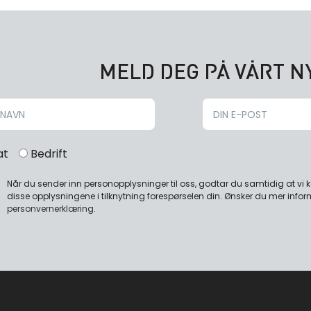
MELD DEG PÅ VÅRT 
at
Bedrift
Når du sender inn personopplysninger til oss, godtar du samtidig at vi
disse opplysningene i tilknytning forespørselen din. Ønsker du mer infor
personvernerklæring
.