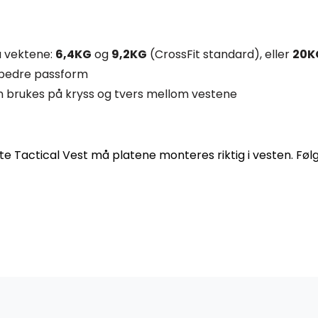
å vektene:
6,4KG
og
9,2KG
(CrossFit standard), eller
20K
r bedre passform
kan brukes på kryss og tvers mellom vestene
lite Tactical Vest må platene monteres riktig i vesten. Føl