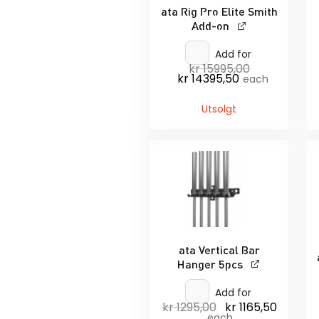
ata Rig Pro Elite Smith
Add-on
Add for
kr
15995,00
Opprinnelig
kr
14395,50
Nåværende
pris
each
pris
var:
er:
kr 15995,00.
kr 14395,50.
Utsolgt
ata Vertical Bar
Hanger 5pcs
Add for
kr
1295,00
kr
1165,50
Opprinnelig
Nåvære
pris
pris
each