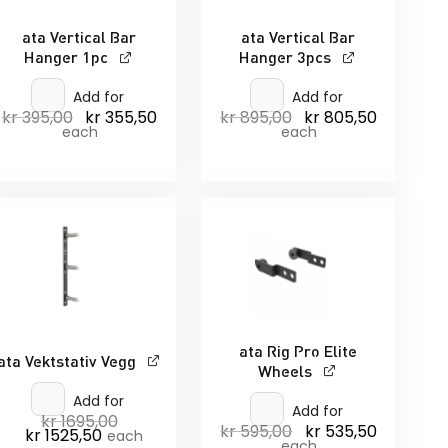
ata Vertical Bar
ata Vertical Bar
Hanger 1pc
Hanger 3pcs
Add for
Add for
kr
395,00
kr
355,50
kr
895,00
kr
805,50
Opprinnelig
Nåværende
Opprinnelig
Nåværen
pris
pris
pris
pris
each
each
var:
er:
var:
er:
kr 395,00.
kr 355,50.
kr 895,00.
kr 805,50.
ata Rig Pro Elite
ata Vektstativ Vegg
Wheels
Add for
Add for
kr
1695,00
Opprinnelig
kr
595,00
kr
535,50
nde
Opprinnelig
Nåværen
kr
1525,50
Nåværende
pris
each
pris
pris
each