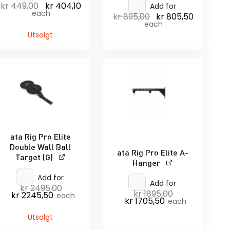
kr
449,00
kr
404,10
Opprinnelig
Nåværende
Add for
pris
pris
each
kr
895,00
kr
805,50
nde
Opprinnelig
Nåværen
var:
er:
pris
pris
each
kr 449,00.
kr 404,10.
var:
er:
Utsolgt
.
kr 895,00.
kr 805,50.
ata Rig Pro Elite
Double Wall Ball
ata Rig Pro Elite A-
Target (G)
Hanger
Add for
Add for
kr
2495,00
Opprinnelig
kr
1895,00
Opprinnelig
kr
2245,50
Nåværende
pris
each
kr
1705,50
Nåværende
pris
each
pris
var:
pris
var:
er:
kr 2495,00.
er:
kr 1895,00.
kr 2245,50.
Utsolgt
kr 1705,50.