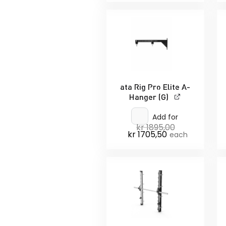
ata Rig Pro Elite A-
Hanger (G)
Add for
kr
1895,00
Opprinnelig
kr
1705,50
Nåværende
pris
each
pris
var:
er:
kr 1895,00.
kr 1705,50.