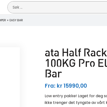
Søk
etter:
MPER + EASY BAR
ata Half Rac
100KG Pro El
Bar
Fra:
kr
15990,00
Low entry pakke! Laget for deg s
ikke trenger det tyngste av vårt