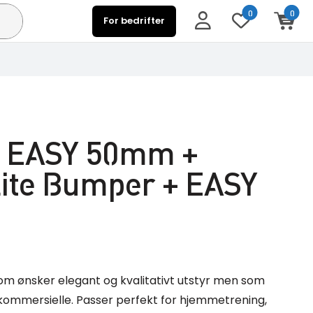
0
0
For bedrifter
k EASY 50mm +
ite Bumper + EASY
om ønsker elegant og kvalitativt utstyr men som
 kommersielle. Passer perfekt for hjemmetrening,