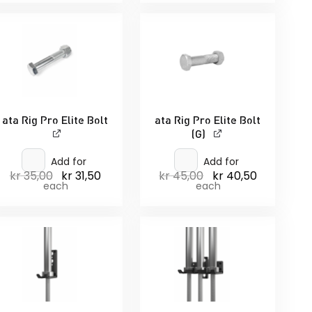
ata Rig Pro Elite Bolt
ata Rig Pro Elite Bolt
(G)
Add for
Add for
kr
35,00
kr
31,50
kr
45,00
kr
40,50
Opprinnelig
Nåværende
Opprinnelig
Nåværend
pris
pris
pris
pris
each
each
var:
er:
var:
er:
kr 35,00.
kr 31,50.
kr 45,00.
kr 40,50.