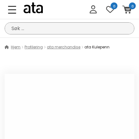
0
0
Søk
etter:
Hjem
Profilering
ata merchandise
ata Kulepenn