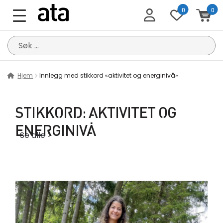
0
0
Søk
etter:
Hjem
Innlegg med stikkord «aktivitet og energinivå»
STIKKORD:
AKTIVITET OG
ENERGINIVÅ
Se alle >