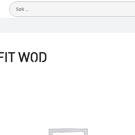
Søk
etter:
FIT WOD