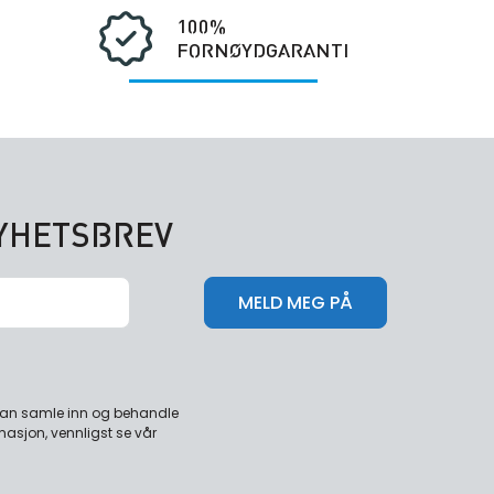
100%
FORNØYDGARANTI
NYHETSBREV
 kan samle inn og behandle
masjon, vennligst se vår