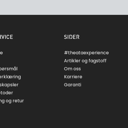
VICE
SIDER
ce
#theataexperience
Artikler og fagstoff
spørsmål
Om oss
erklæring
Karriere
skapsler
Garanti
etoder
ing og retur