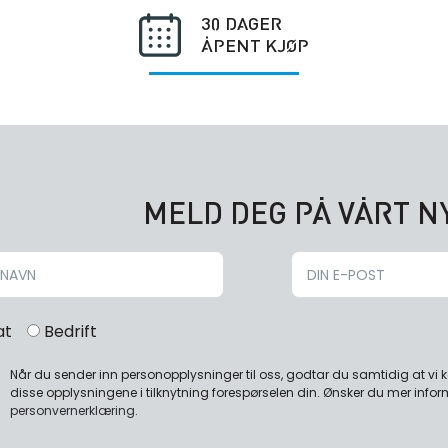
30 DAGER
ÅPENT KJØP
MELD DEG PÅ VÅRT 
at
Bedrift
Når du sender inn personopplysninger til oss, godtar du samtidig at vi
disse opplysningene i tilknytning forespørselen din. Ønsker du mer infor
personvernerklæring
.