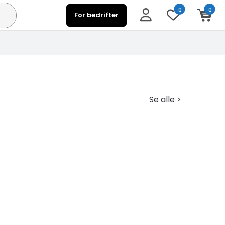
0
0
For bedrifter
Se alle >