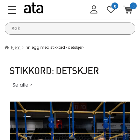
0
0
Søk
etter:
Hjem
Innlegg med stikkord «detskjer»
STIKKORD:
DETSKJER
Se alle >