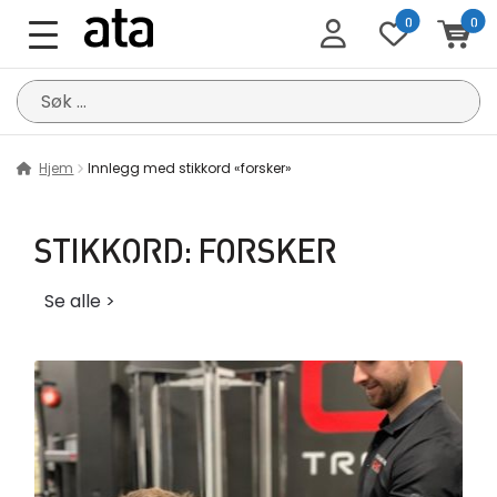
0
0
Søk
etter:
Hjem
Innlegg med stikkord «forsker»
STIKKORD:
FORSKER
Se alle >