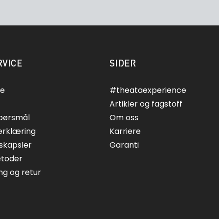
VICE
SIDER
ce
#theataexperience
Artikler og fagstoff
spørsmål
Om oss
erklæring
Karriere
skapsler
Garanti
etoder
ing og retur