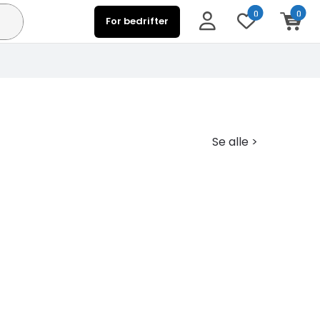
0
0
For bedrifter
Se alle >