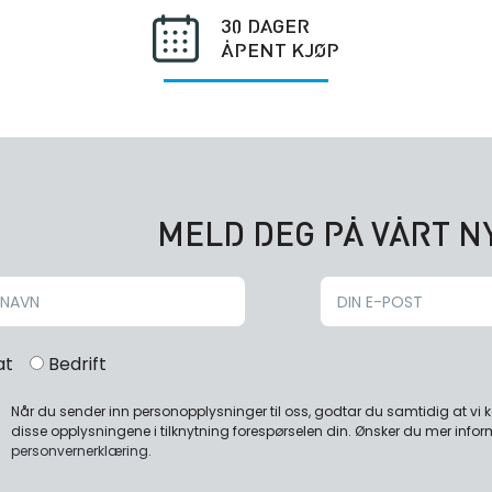
30 DAGER
ÅPENT KJØP
MELD DEG PÅ VÅRT 
at
Bedrift
Når du sender inn personopplysninger til oss, godtar du samtidig at vi
disse opplysningene i tilknytning forespørselen din. Ønsker du mer infor
personvernerklæring
.