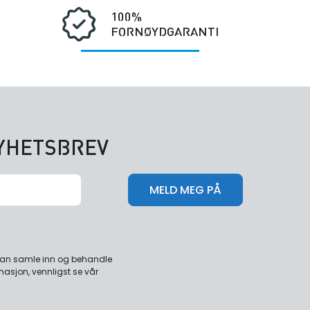
100%
FORNØYDGARANTI
NYHETSBREV
 kan samle inn og behandle
masjon, vennligst se vår