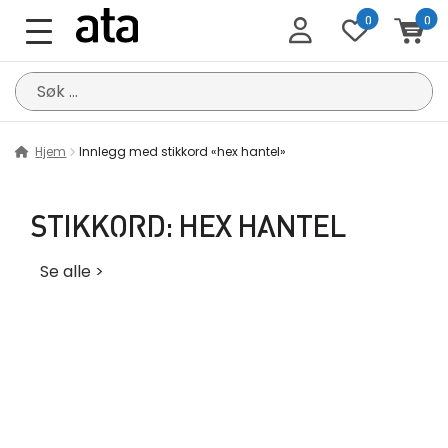
0
0
Søk
etter:
Hjem
Innlegg med stikkord «hex hantel»
STIKKORD:
HEX HANTEL
Se alle >