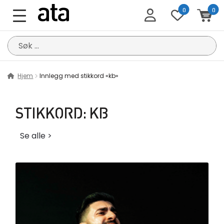
0
0
Søk
etter:
Hjem
Innlegg med stikkord «kb»
STIKKORD:
KB
Se alle >