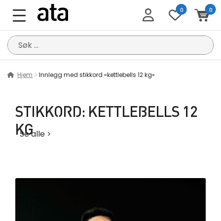
0
0
Søk
etter:
Hjem
Innlegg med stikkord «kettlebells 12 kg»
STIKKORD:
KETTLEBELLS 12
KG
Se alle >