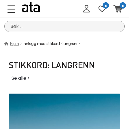
0
0
Søk
etter:
Hjem
Innlegg med stikkord «langrenn»
STIKKORD:
LANGRENN
Se alle >