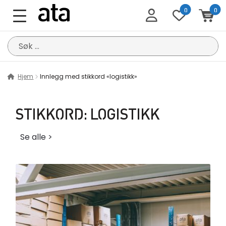
0
0
Søk
etter:
Hjem
Innlegg med stikkord «logistikk»
STIKKORD:
LOGISTIKK
Se alle >