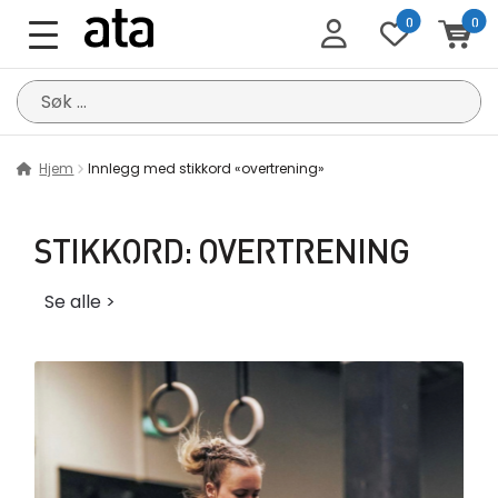
0
0
Søk
etter:
Hjem
Innlegg med stikkord «overtrening»
STIKKORD:
OVERTRENING
Se alle >