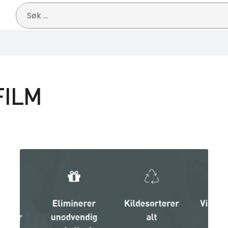
Søk
etter:
FILM