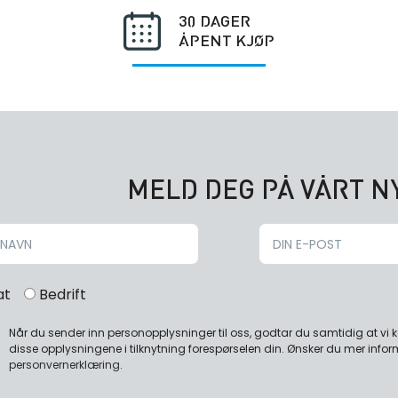
30 DAGER
ÅPENT KJØP
MELD DEG PÅ VÅRT 
at
Bedrift
Når du sender inn personopplysninger til oss, godtar du samtidig at vi
disse opplysningene i tilknytning forespørselen din. Ønsker du mer infor
personvernerklæring
.