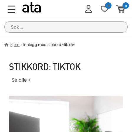
0
0
Søk
etter:
Hjem
Innlegg med stikkord «tiktok»
STIKKORD:
TIKTOK
Se alle >