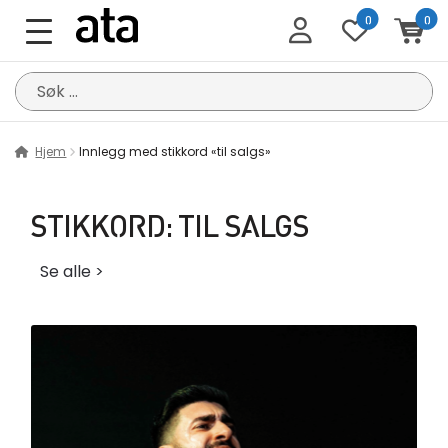
0
0
Søk
etter:
Hjem
Innlegg med stikkord «til salgs»
STIKKORD:
TIL SALGS
Se alle >