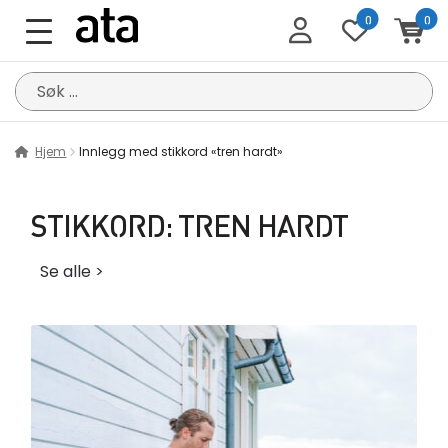
0
0
Søk
etter:
Hjem
Innlegg med stikkord «tren hardt»
STIKKORD:
TREN HARDT
Se alle >