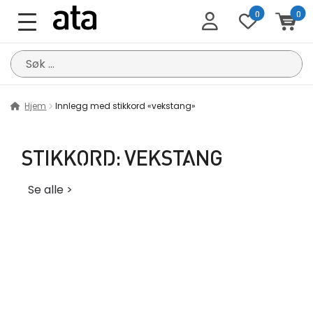
0
0
Søk
etter:
Hjem
Innlegg med stikkord «vekstang»
STIKKORD:
VEKSTANG
Se alle >