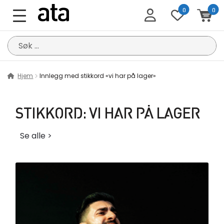
0
0
Søk
etter:
Hjem
Innlegg med stikkord «vi har på lager»
STIKKORD:
VI HAR PÅ LAGER
Se alle >