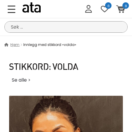
0
0
Søk
etter:
Hjem
Innlegg med stikkord «volda»
STIKKORD:
VOLDA
Se alle >