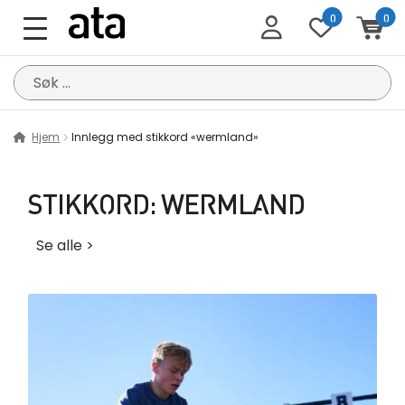
0
0
Søk
etter:
Hjem
Innlegg med stikkord «wermland»
STIKKORD:
WERMLAND
Se alle >