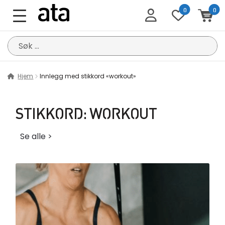
0
0
Søk
etter:
Hjem
Innlegg med stikkord «workout»
STIKKORD:
WORKOUT
Se alle >