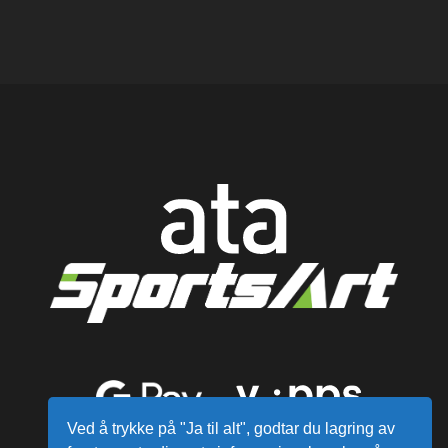
Ved å trykke på "Ja til alt", godtar du lagring av