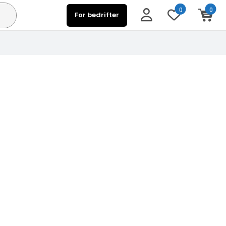
0
0
For bedrifter