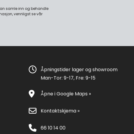
 kan samle inn og behandle
masjon, vennligst se vår
Åpningstider lager og showroom
Man-Tor: 9-17, Fre: 9-15
Åpne i Google Maps »
Kontaktskjema »
66 10 14 00