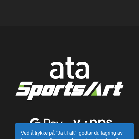
Ved å trykke på "Ja til alt", godtar du lagring av