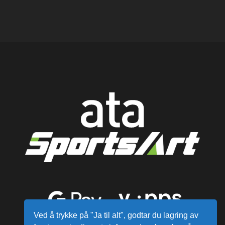
Ved å trykke på "Ja til alt", godtar du lagring av