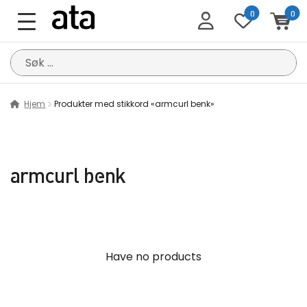
0
0
Søk
etter:
Hjem
Produkter med stikkord «armcurl benk»
armcurl benk
Have no products