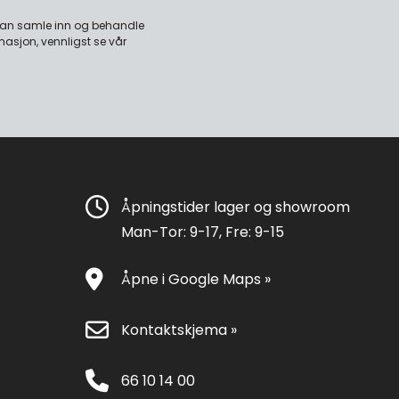
 kan samle inn og behandle
masjon, vennligst se vår
Åpningstider lager og showroom
Man-Tor: 9-17, Fre: 9-15
Åpne i Google Maps »
Kontaktskjema »
66 10 14 00