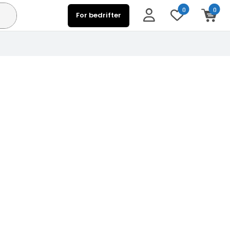
0
0
For bedrifter