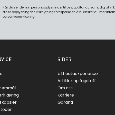
Når du sender inn personopplysninger til oss, godtar du samtidig at vi
disse opplysningene i tilknytning forespørselen din. Ønsker du mer infor
personvernerklæring
.
VICE
SIDER
ce
#theataexperience
Artikler og fagstoff
spørsmål
Om oss
erklæring
Karriere
skapsler
Garanti
etoder