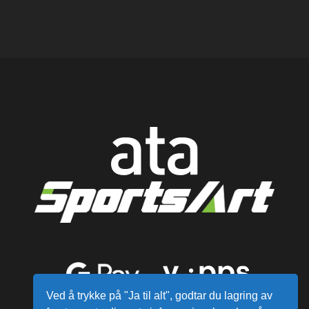
Ved å trykke på "Ja til alt", godtar du lagring av