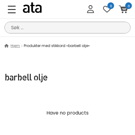
0
0
Søk
etter:
Hjem
Produkter med stikkord «barbell olje»
barbell olje
Have no products