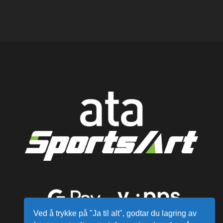
Ved å trykke på "Ja til alt", godtar du lagring av