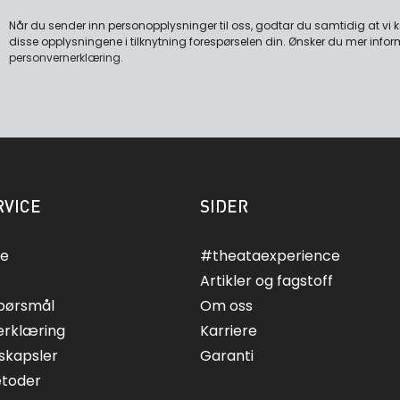
Når du sender inn personopplysninger til oss, godtar du samtidig at vi
disse opplysningene i tilknytning forespørselen din. Ønsker du mer infor
personvernerklæring
.
VICE
SIDER
ce
#theataexperience
Artikler og fagstoff
spørsmål
Om oss
erklæring
Karriere
skapsler
Garanti
etoder