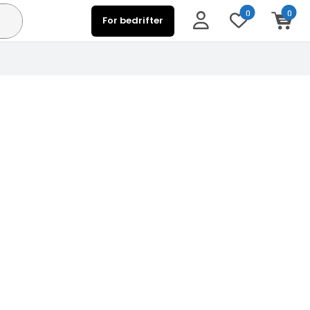
0
0
For bedrifter