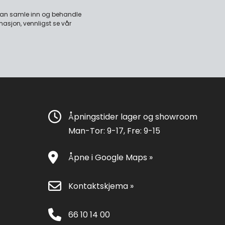
 kan samle inn og behandle
masjon, vennligst se vår
Åpningstider lager og showroom
Man-Tor: 9-17, Fre: 9-15
Åpne i Google Maps »
Kontaktskjema »
66 10 14 00