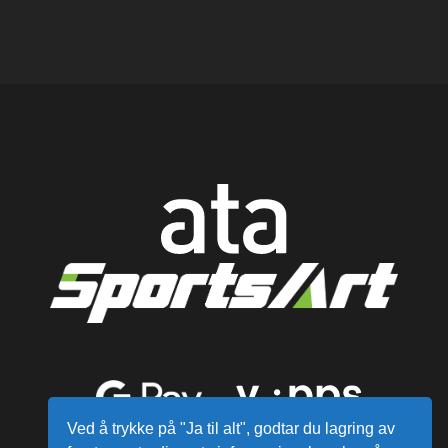
Ved å trykke på "Ja til alt", godtar du lagring av