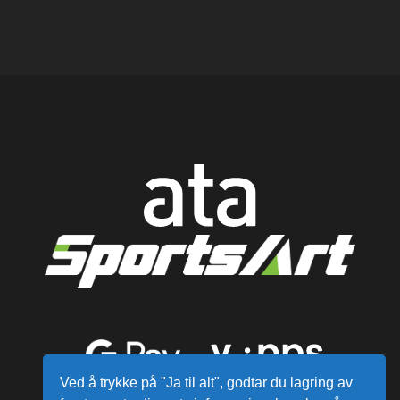
Ved å trykke på "Ja til alt", godtar du lagring av