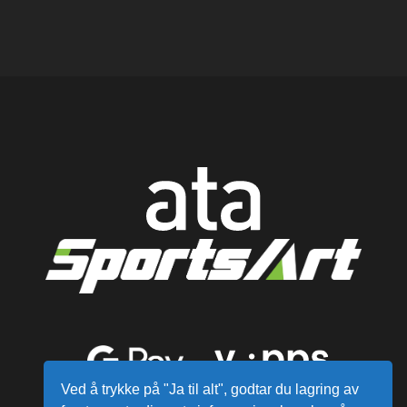
Ved å trykke på "Ja til alt", godtar du lagring av