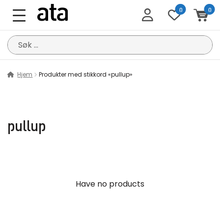
0
0
Søk
etter:
Hjem
Produkter med stikkord «pullup»
pullup
Have no products