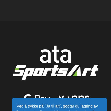
Ved å trykke på "Ja til alt", godtar du lagring av