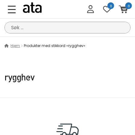
0
0
Søk
etter:
Hjem
Produkter med stikkord «rygghev»
rygghev