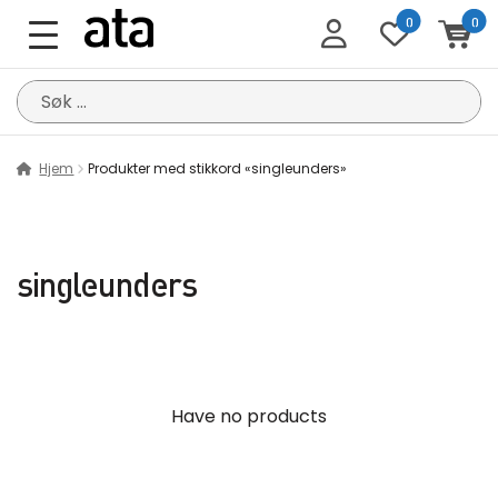
0
0
Søk
etter:
Hjem
Produkter med stikkord «singleunders»
singleunders
Have no products