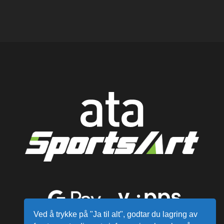
Ved å trykke på "Ja til alt", godtar du lagring av