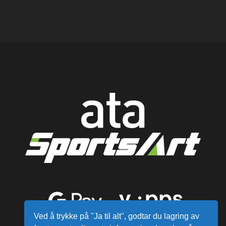
Ved å trykke på "Ja til alt", godtar du lagring av